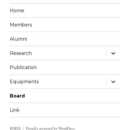
Home
Members
Alumni
하
Research
위
메
뉴
Publication
확
장
하
Equipments
위
메
뉴
Board
확
장
Link
BNEM
Proudly powered by WordPress