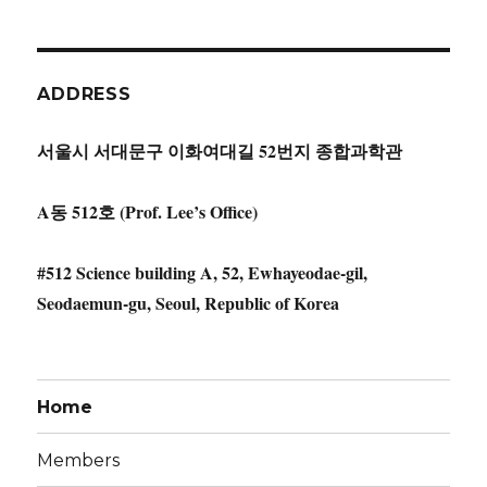
ADDRESS
서울시 서대문구 이화여대길 52번지 종합과학관
A동 512호 (Prof. Lee’s Office)
#512 Science building A, 52, Ewhayeodae-gil,
Seodaemun-gu, Seoul, Republic of Korea
Home
Members